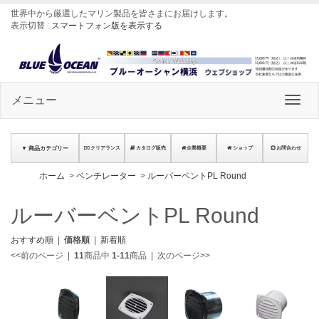
世界中から厳選したマリン製品を皆さまにお届けします
。
表示切替 :
スマートフォン版を表示する
メニュー
▼ 商品カテゴリー
クリアランス
カタログ販売
企業概要
ショップ
お問合わせ
ホーム
>
ベンチレーター
>
ルーバーベントPL Round
ルーバーベントPL Round
おすすめ順
|
価格順
|
新着順
<<前のページ
|
11
商品中
1-11
商品
|
次のページ>>