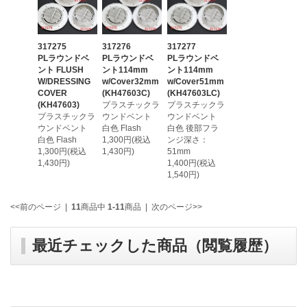
317275
317276
317277
PLラウンドベ
PLラウンドベ
PLラウンドベ
ント FLUSH
ント114mm
ント114mm
W/DRESSING
w/Cover32mm
w/Cover51mm
COVER
(KH47603C)
(KH47603LC)
(KH47603)
プラスチックラ
プラスチックラ
プラスチックラ
ウンドベント
ウンドベント
ウンドベント
白色 Flash
白色 後部フラ
白色 Flash
1,300円(税込
ンジ深さ：
1,300円(税込
1,430円)
51mm
1,430円)
1,400円(税込
1,540円)
<<前のページ
|
11
商品中
1-11
商品
|
次のページ>>
最近チェックした商品（閲覧履歴）