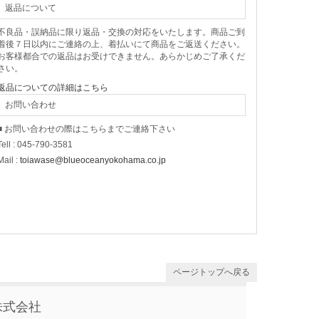
返品について
不良品・誤納品に限り返品・交換の対応をいたします。商品ご到
着後７日以内にご連絡の上、着払いにて商品をご返送ください。
お客様都合での返品はお受けできません。あらかじめご了承くだ
さい。
返品についての詳細はこちら
お問い合わせ
■ お問い合わせの際はこちらまでご連絡下さい
Tell : 045-790-3581
Mail :
toiawase@blueoceanyokohama.co.jp
ページトップへ戻る
株式会社