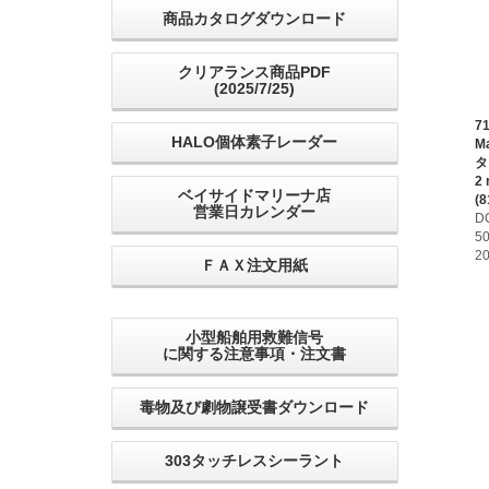
商品カタログダウンロード
クリアランス商品PDF
(2025/7/25)
7
HALO個体素子レーダー
M
ター
2 
ベイサイドマリーナ店
(8
営業日カレンダー
D
5
2
ＦＡＸ注文用紙
小型船舶用救難信号
に関する注意事項・注文書
毒物及び劇物譲受書ダウンロード
303タッチレスシーラント