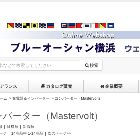
検索
アランス
カタログ販売
企業概要
ーム
>
充電器＆インバーター
>
コンバーター（Mastervolt）
バーター（Mastervolt）
順
|
価格順
|
新着順
ージ
|
14
商品中
1-14
商品
|
次のページ>>