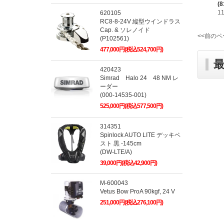
(8
1
620105
RC8-8-24V 縦型ウインドラス
Cap. & ソレノイド
<<前のペ
(P102561)
477,000円(税込524,700円)
420423
Simrad Halo 24 48 NM レ
ーダー
(000-14535-001)
525,000円(税込577,500円)
314351
Spinlock AUTO LITE デッキベ
スト 黒 -145cm
(DW-LTE/A)
39,000円(税込42,900円)
M-600043
Vetus Bow ProA 90kgf, 24 V
251,000円(税込276,100円)