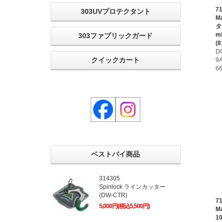
7
303UVプロテクタント
M
ター
mi
303ファブリックガード
(8
D
クイックカート
9
6
ベストバイ商品
314305
Spinlock ラインカッター
(DW-CTR)
7
5,000円(税込5,500円)
M
1