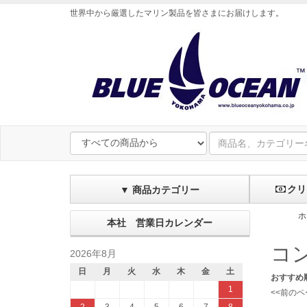
世界中から厳選したマリン製品を皆さまにお届けします
。
クリ
▼ 商品カテゴリー
ホ
本社 営業日カレンダー
コン
2026年8月
日
月
火
水
木
金
土
おすすめ
1
<<前のペ