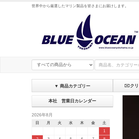
世界中から厳選したマリン製品を皆さまにお届けします
。
クリ
▼ 商品カテゴリー
本社 営業日カレンダー
2026年8月
日
月
火
水
木
金
土
1