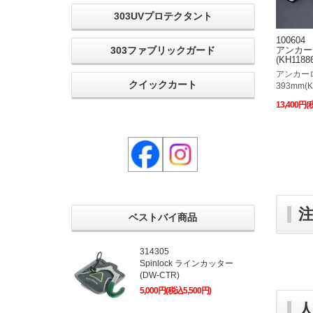
303UVプロテクタント
100604
303ファブリックガード
アンカーロ
(KH11886
アンカーロ
クイックカート
393mm(K
13,400円(
ベストバイ商品
314305
Spinlock ラインカッター
(DW-CTR)
5,000円(税込5,500円)