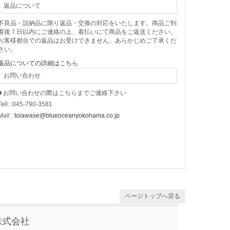
返品について
不良品・誤納品に限り返品・交換の対応をいたします。商品ご到
着後７日以内にご連絡の上、着払いにて商品をご返送ください。
お客様都合での返品はお受けできません。あらかじめご了承くだ
さい。
返品についての詳細はこちら
お問い合わせ
■ お問い合わせの際はこちらまでご連絡下さい
Tell : 045-790-3581
Mail :
toiawase@blueoceanyokohama.co.jp
ページトップへ戻る
株式会社