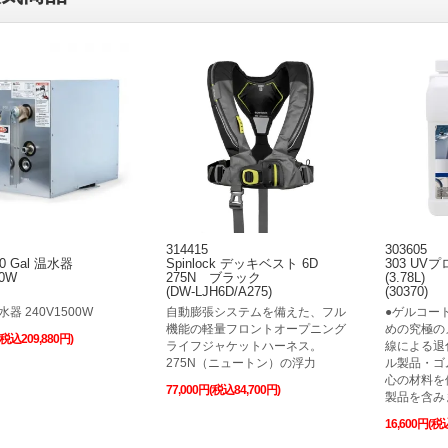
314415
303605
20 Gal 温水器
Spinlock デッキベスト 6D
303 U
00W
275N ブラック
(3.78L)
(DW-LJH6D/A275)
(30370)
温水器 240V1500W
自動膨張システムを備えた、フル
●ゲルコー
機能の軽量フロントオープニング
めの究極の
(税込209,880円)
ライフジャケットハーネス。
線による退
275N（ニュートン）の浮力
ル製品・ゴ
心の材料を
77,000円(税込84,700円)
製品を含みま
16,600円(税