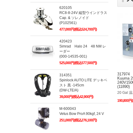
620105
RC8-8-24V 縦型ウインドラス
Cap. & ソレノイド
(P102561)
477,000円(税込524,700円)
420423
Simrad Halo 24 48 NM レ
ーダー
(000-14535-001)
525,000円(税込577,500円)
317974
314351
Kuuma 
Spinlock AUTO LITE デッキベ
240V15
スト 黒 -145cm
(11890)
(DW-LTE/A)
20 Gal 
39,000円(税込42,900円)
190,800円
M-600043
Vetus Bow ProA 90kgf, 24 V
251,000円(税込276,100円)