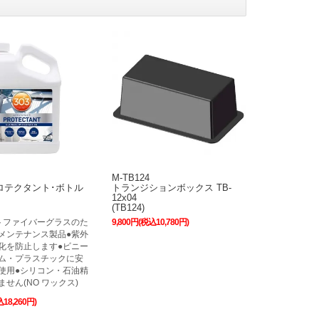
M-TB124
Vプロテクタント･ボトル
トランジションボックス TB-
12x04
(TB124)
トファイバーグラスのた
9,800円(税込10,780円)
メンテナンス製品●紫外
化を防止します●ビニー
ム・プラスチックに安
使用●シリコン・石油精
せん(NO ワックス)
込18,260円)